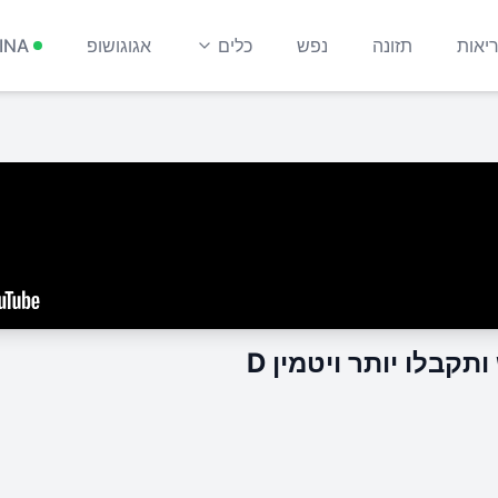
יאות
תזונה
נפש
כלים
אגוגושופ
INA
קבלו יותר ויטמין D