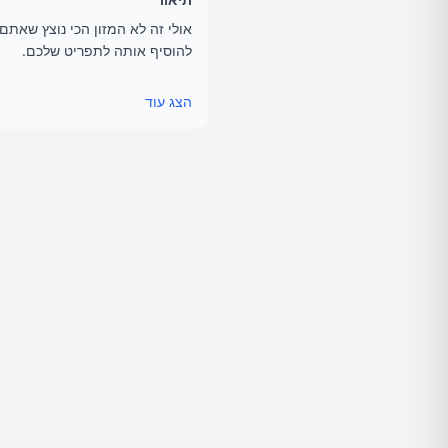
אולי זה לא המזון הכי נוצץ שאת
להוסיף אותה לתפריט שלכם.
תוכן: אוזבק תחאוכה (Ozbek Thawka) - עורך ומקים אתר הבריאות אגוגו.
הצג עוד
הצטרפות לאגוגופון: www.agogo.co.il/agogo-text
הפניות למחקרים:
d.ncbi.nlm.nih.gov/33357186/
d.ncbi.nlm.nih.gov/26270637/