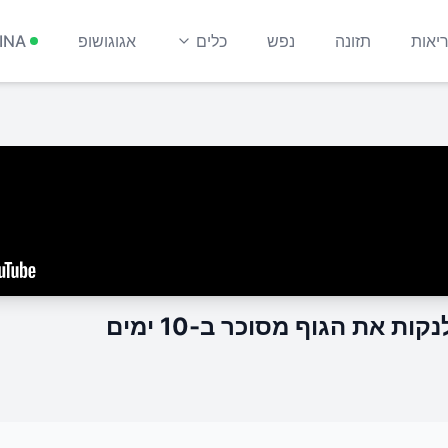
יאות
תזונה
נפש
כלים
אגוגושופ
INA
 את הגוף מסוכר ב-10 ימים