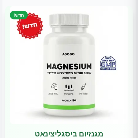
חדש!
מגנזיום ביסגליצינאט