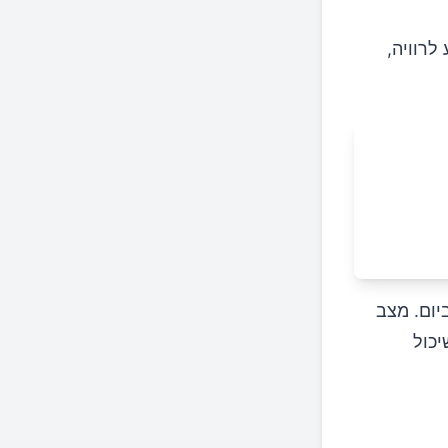
לרוויה,
יום. מצב
יכול