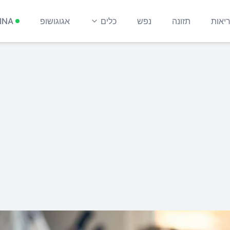
יאות
תזונה
נפש
כלים
אגוגושופ
INA