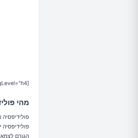
השו
[lwptoc skipHeadingLevel="h4"]
מהי פולי
פולידיפסיה 
פולידיפסיה י
הגורם לצמא ה