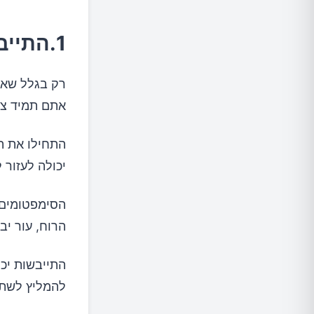
1.התייבשות קשה
רק בגלל שאת
אתם תמיד צמא
התחילו את ה
יכולה לעזור
הסימפטומים ש
הרוח, עור יב
התייבשות יכ
להמליץ ​​לש