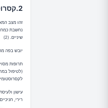
2.קסרוסטומיה
זהו מצב המאו
נחשבת כמחלה,
שיניים. (2)
יובש בפה מת
תרופות מסוימ
(לטיפול במחל
לקסרוסטומיה
עישון ולעיסת
רירי, חניכיי