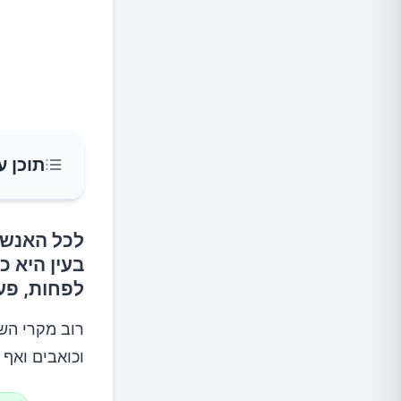
תוכן ע
לכל האנשי
מהי שעו
לפחות, פע
מהם הג
רוב מקרי השע
מהם גור
וכואבים ואף 