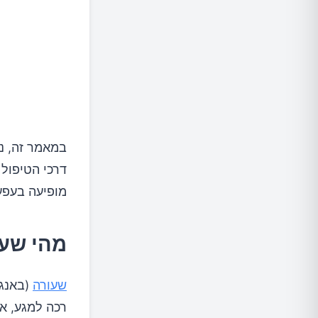
5.שמן קיק, שמן עץ התה ושמן שקדים
נקודות נ
טיפולים
במאמר זה, נד
האם נית
דרכי הטיפול
מופיעה בעפע
סיבוכים
מהי שע
שעורה
רכה למגע, אד