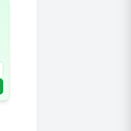
מהם הסי
האם שע
מהן אפש
טיפולים
1.רטיות חמות
2.שמירה על עפעפיים נקיות
3.שטיפת מי מלח
4.תה קמומיל