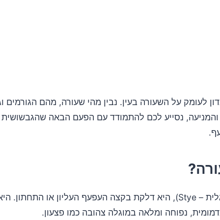
וספות לציון בעניין הטיפולים הביתיים
 רפואיים
ון לעומק על השעורה בעין. נבין מהי שעורה, מהם הגורמים וגו
ן למנוע שעורה?
 והמניעה, נסייע לכם להתמודד עם הפעם הבאה שהגבשושית 
ף.
 כתוצאה משעורה
ורה?
(באנגלית – Stye), היא דלקת בקצה העפעף העליון או התחתון. 
מומית, נפוחה ומלאה במוגלה צהובה כמו פצעון.