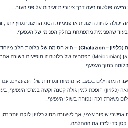
הזיעה פולטות זיעה דרך צינוריות זעירות על פני העור.
ה יכולה להיות חיצונית או פנימית. הסוג החיצוני נפוץ יותר,
 בעוד שהפנימית מתפתחת בחלק הפנימי של העפעף.
ה
(
כלזיון – Chalazion)
– היא חסימה של בלוטת חלב מיוחדת
בשם מייבומיאן (Meibomian) הפתחים של בלוטה זו מופיעים בשור
בלוטה בתוך העפעף.
ורה מתחילים בכאב, אדמומיות ונפיחות של העפעפיים. עם ה
ה (כלזיון) הופכת למין גולה קטנה וקשה במרכז העפעף, בע
לום נשארת רכה ונפוחה בשולי העפעף.
אפשרי שיפור עצמי, אך לשעורה מסוג כלזיון לוקח יותר זמן וי
קטן כדי לזרז את ההחלמה.