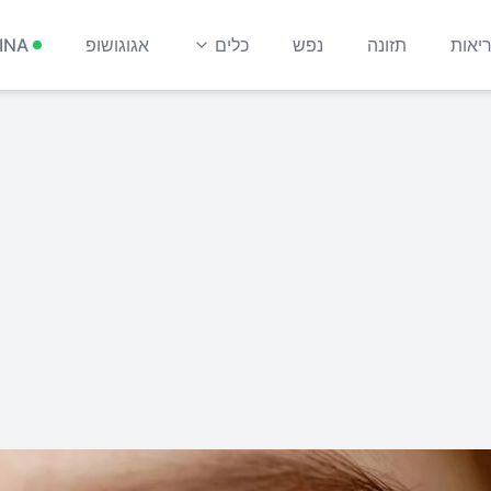
יאות
תזונה
נפש
כלים
אגוגושופ
INA