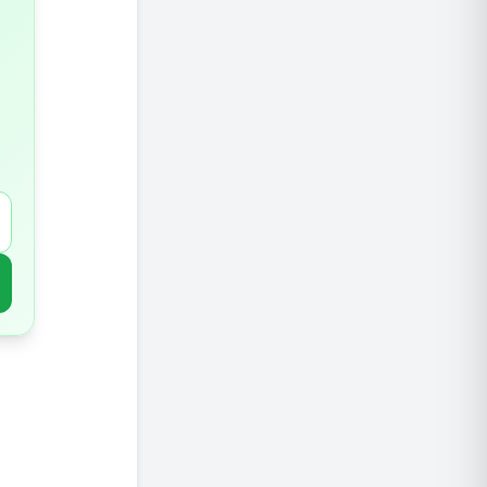
הסימנים
איך להג
תזונה
פעילות 
אורח חי
תוספים 
הימנעות