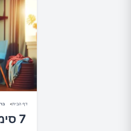
דף הבית
>
ברי
7 סי