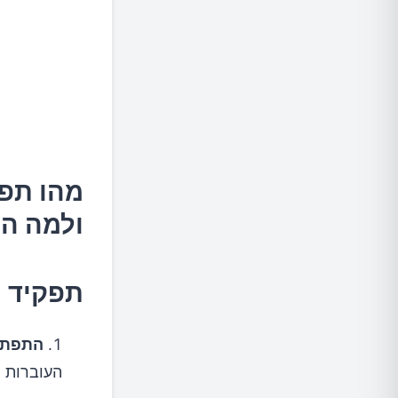
מהו תפק
ולמה הו
תפקיד 
התפתח
העוברות 