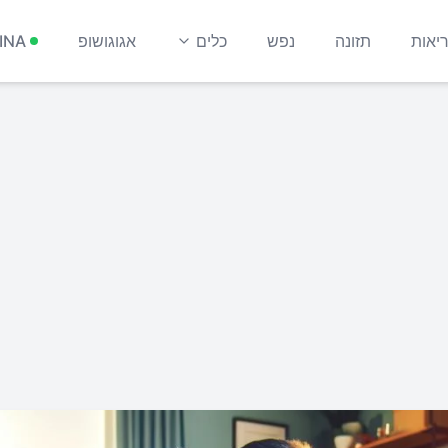
יאות
תזונה
נפש
כלים
אגוגושופ
INA