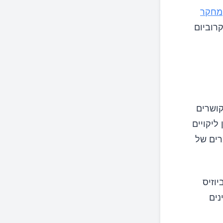
מחקר
רוביום
קושרים
ליקויים
רים של
וזיס
נים