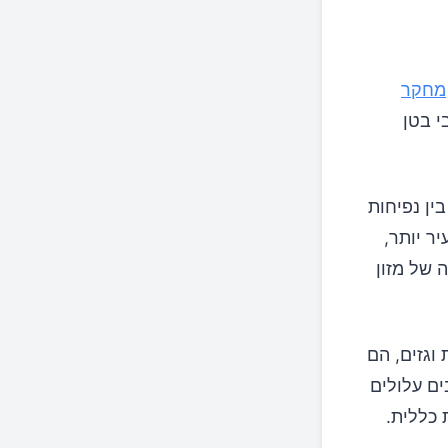
מחקר
י בטן
ן נפיחות
ר יותר,
 של מזון
וגזים, הם
ם עלולים
 כללית.