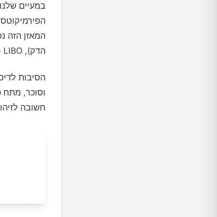
במעיים שלנו 
הפירמיקוטס (Firmicutes) והבקטרואידטס (teroidetes
הדק), LIBO (גדילת יתר של חיידקים במעי הגס), ואף גדילת יתר של פטריות.
הסיבות לדיסב
וסוכר, מתח כ
חשובה לזיהוי