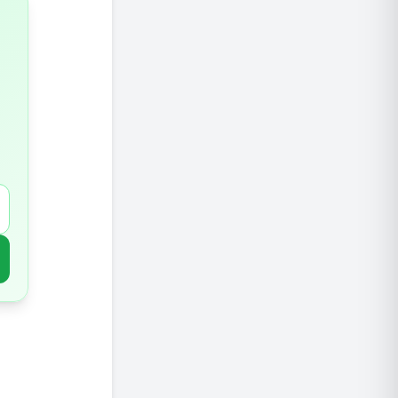
סימן 3: שינויים במצב הרוח – דיכאון וחרדה
סימן 4: רגישות למזון ואלרגיות
סימן 5: בעיות עור – אקזמה, פריחות וזיהומים
סימן 6: זיהומים חוזרים ומערכת חיסון חלשה
הפתרון: