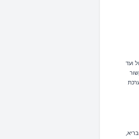
ל ועד
שור
ערכת
בריא,