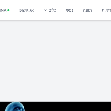
יאות
תזונה
נפש
כלים
אגוגושופ
INA