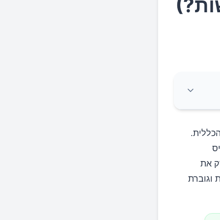
ות?)
הכללית.
ס
 את
 וגוברת