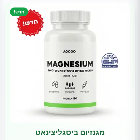
חדש!
מגנזיום ביסגליצינאט