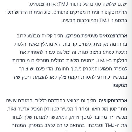
ישנם שלושה סוגים של ניתוחי TMJ: ארתרוצנטזיס,
ארתרוסקופיה וניתוח מפרקים פתוחים. סוג הניתוח הדרוש תלוי
בתסמיני TMJ ובמורכבות הבעיה.
ארתרוצנטזיס (שטיפת מפרק).
הליך קל זה מבוצע לרוב
בהרדמה מקומית. לעתים קרובות הוא מומלץ כאשר הלסת
ננעלת לפתע במצב סגור. זה יכול גם לעזור להפחית את
הדלקת ב-TMJ. מחטים מלאות בנוזלים סטריליים מוחדרות
למפרק הפגוע והמפרק נשטף החוצה. מדי פעם יש צורך
במכשיר כירורגי להסרת רקמת צלקת או להוצאת דיסק שזז
ממקומו.
ארתרוסקופיה
. הליך זה מבוצע בהרדמה כללית. המנתח עושה
חתך קטן מול האוזן ומחדיר מכשיר קטן ודק המכיל עדשה ואור.
מכשיר זה מחובר למסך וידאו, המאפשר למנתח שלך לבחון
את ה-TMJ וסביבתו. בהתאם לגורם לכאב במפרק, המנתח