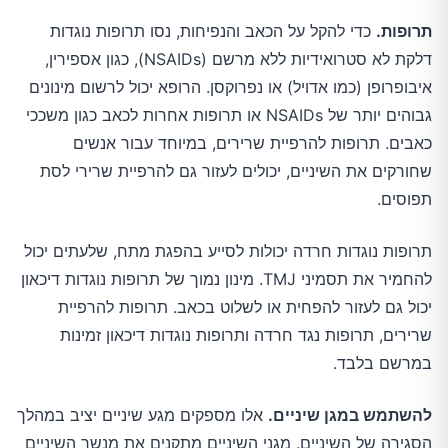
תרופות.
כדי להקל על הכאב והנפיחות, נסו תרופות נוגדות
דלקת לא סטרואידיות ללא מרשם (NSAIDs), כגון אספירין,
איבופרופן (כמו אדויל) או נפרוקסן. הרופא יכול לרשום מינונים
גבוהים יותר של NSAIDs או תרופות אחרות לכאב כגון משככי
כאבים. תרופות להרפיית שרירים, במיוחד עבור אנשים
שחורקים את השיניים, יכולים לעזור גם להרפיית שרירי לסת
תפוסים.
תרופות נוגדות חרדה יכולות לסייע בהפגת מתח, שלעתים יכול
להחמיר את תסמיני TMJ. מינון נמוך של תרופות נוגדות דיכאון
יכול גם לעזור להפחית או לשלוט בכאב. תרופות להרפיית
שרירים, תרופות נגד חרדה ותרופות נוגדות דיכאון זמינות
במרשם בלבד.
להשתמש במגן שיניים.
אלו מספקים מגע שיניים יציב במהלך
הסגירה של השיניים. מגני השיניים מתקנים את מנשך השיניים