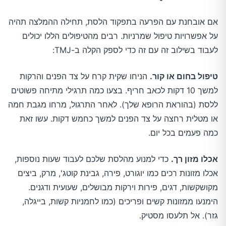
אם אובחנת עם הפרעה בתפקוד הלסת, תחילה ההמלצה תהיה
על אפשרויות טיפול שמרניות. רבים מהטיפולים הללו יכולים
לעבוד בשילוב זה עם זה כדי לספק הקלה ב-TMJ:
טיפול בחום או קור.
הניחו שקית קרח על צד הפנים והרקות
למשך 10 דקות לכאב חריף. בצעו כמה תרגילי מתיחה פשוטים
ללסת (בהוראת הרופא שלך). לאחר התרגול, מרחו מגבת חמה
או מטלית רחצה על צד הפנים למשך כחמש דקות. עשו זאת
כמה פעמים בכל יום.
אכלו מזון רך.
כדי למנוע מהלסת שלכם לעבוד שעות נוספות,
אכלו מזונות רכים כמו יוגורט, פירה, גבינת קוטג', מרק, ביצים
מקושקשות, דגים, פירות וירקות מבושלים, שעועית ודגנים.
הימנעו ממזונות קשים ופריכים (כמו לחמניות קשות, בייגלה,
גזר). אל תלעסו מסטיק.