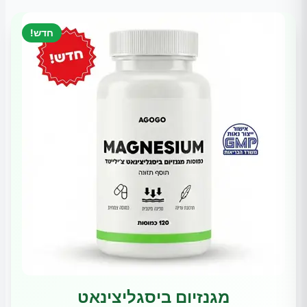
חדש!
מגנזיום ביסגליצינאט