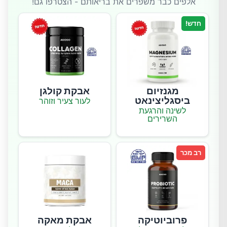
אלפים כבר משפרים את בריאותם - הצטרפו גם!
חדש!
מגנזיום
אבקת קולגן
ביסגליצינאט
לעור צעיר וזוהר
לשינה והרגעת
השרירים
רב מכר
פרוביוטיקה
אבקת מאקה