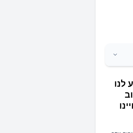
ייע לנו
את
ב
ינו