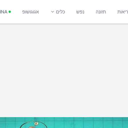
יאות
תזונה
נפש
כלים
אגוגושופ
INA