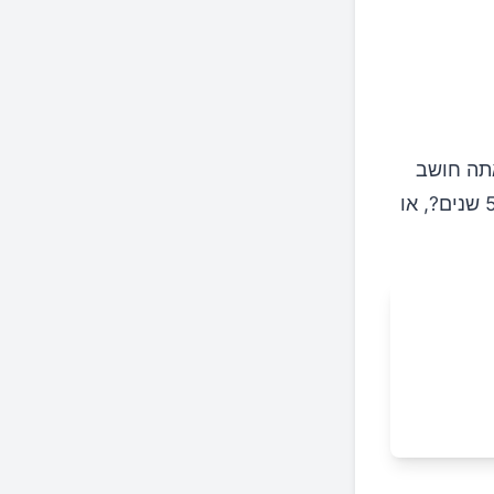
אתה חושב
על משהו, שאל את עצמך: האם זה ישנה באותה מידה בהסתכלות של עוד 5 שנים?, או