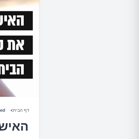
דף הבית
>
zed
האישה