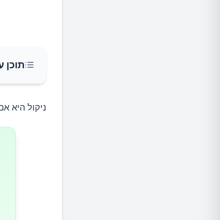
תוכן ע
מהם הסי
ניקול היא אם חד-הורית בת 26 מדטר
איך מטפ