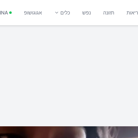
יאות
תזונה
נפש
כלים
אגוגושופ
INA